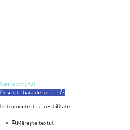
Nume
Introdu adresa ta de email
Am citit și accept termenii și condițiile
Mulțumesc, nu mă in
Sari la conținut
Deschide bara de unelte
Instrumente de accesibilitate
Mărește textul