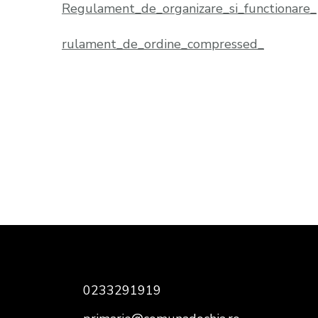
Regulament_de_organizare_si_functionare_
rulament_de_ordine_compressed_
Share on Facebook
0233291919