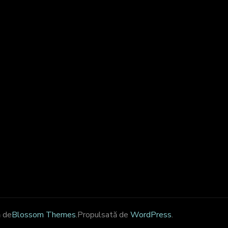
 de
Blossom Themes
.Propulsată de
WordPress
.