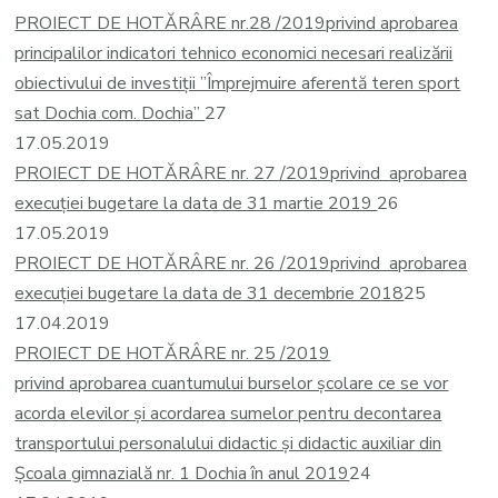
PROIECT DE HOTĂRÂRE nr.28 /2019
privind aprobarea
principalilor indicatori tehnico economici necesari realizării
obiectivului de investiții ”Împrejmuire aferentă teren sport
sat Dochia com. Dochia”
27
17.05.2019
PROIECT DE HOTĂRÂRE nr. 27 /2019
privind aprobarea
execuţiei bugetare la data de 31 martie 2019
26
17.05.2019
PROIECT DE HOTĂRÂRE nr. 26 /2019
privind aprobarea
execuţiei bugetare la data de 31 decembrie 2018
25
17.04.2019
PROIECT DE HOTĂRÂRE nr. 25 /2019
privind aprobarea cuantumului burselor școlare ce se vor
acorda elevilor și acordarea sumelor pentru decontarea
transportului personalului didactic și didactic auxiliar din
Școala gimnazială nr. 1 Dochia în anul 2019
24