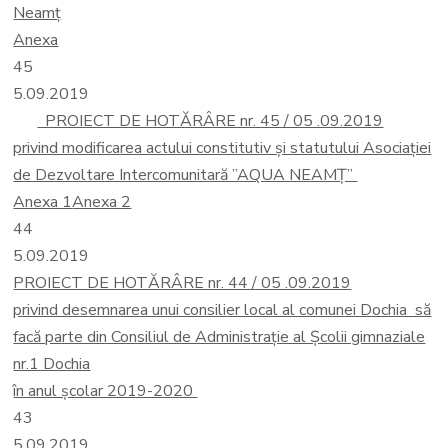
Neamț
Anexa
45
5.09.2019
PROIECT DE HOTĂRÂRE nr. 45 / 05 .09.2019
privind modificarea actului constitutiv şi statutului Asociaţiei
de Dezvoltare Intercomunitară ”AQUA NEAMŢ”
Anexa 1
Anexa 2
44
5.09.2019
PROIECT DE HOTĂRÂRE nr. 44 / 05 .09.2019
privind desemnarea unui consilier local al comunei Dochia să
facă parte din Consiliul de Administraţie al Şcolii gimnaziale
nr.1 Dochia
în anul şcolar 2019-2020
43
5.09.2019