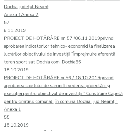
Dochia, județul Neamț
Anexa 1
Anexa 2
57
6.11.2019
PROIECT DE HOTĂRÂRE nr. 57 /06.11.2019
privind
aprobarea indicatorilor tehnico- economici la finalizarea
lucrărilor obiectivului de investiții ”Împrejmuire aferentă
teren sport sat Dochia com. Dochia
56
18.10.2019
PROIECT DE HOTĂRÂRE nr.56 / 18.10.2019
privind
aprobarea caietului de sarcini în vederea proiectării și
execuției pentru obiectivul de investiții ” Construire Capelă
pentru cimitirul comunal , în comuna Dochia , jud Neamț ”
Anexa 1
55
18.10.2019