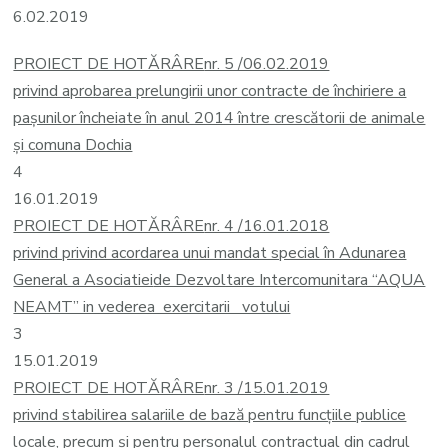
6.02.2019
PROIECT DE HOTĂRÂRE
nr. 5 /06.02.2019
privind aprobarea prelungirii unor contracte de închiriere a
pașunilor încheiate în anul 2014 între crescătorii de animale
și comuna Dochia
4
16.01.2019
PROIECT DE HOTĂRÂRE
nr. 4 /16.01.2018
privind privind acordarea unui mandat special în Adunarea
General a Asociatiei
de Dezvoltare Intercomunitara “AQUA
NEAMT” in vederea exercitarii votului
3
15.01.2019
PROIECT DE HOTĂRÂRE
nr. 3 /15.01.2019
privind stabilirea salariile de bază pentru funcțiile publice
locale, precum şi pentru personalul contractual din cadrul