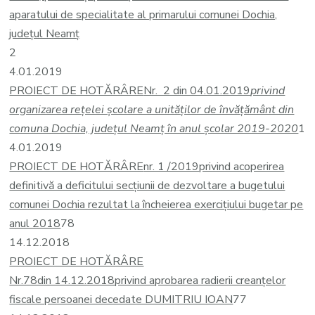
aparatului de specialitate al primarului comunei Dochia,
județul Neamț
2
4.01.2019
PROIECT DE HOTĂRÂRE
Nr. 2 din 04.01.2019
privind
organizarea rețelei școlare a unităților de învățământ din
comuna Dochia, județul Neamț în anul școlar 2019-2020
1
4.01.2019
PROIECT DE HOTĂRÂRE
nr. 1 /2019
privind acoperirea
definitivă a deficitului secțiunii de dezvoltare a bugetului
comunei Dochia rezultat la încheierea exercițiului bugetar pe
anul 2018
78
14.12.2018
PROIECT DE HOTĂRÂRE
Nr.78din 14.12.2018
privind aprobarea radierii creanțelor
fiscale persoanei decedate DUMITRIU IOAN
77