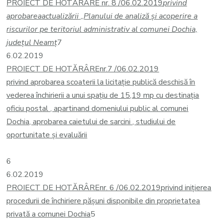
PROIECT DE HOTĂRÂRE nr. 8 /06.02.2019
privind
aprobarea
actualizării
„
Planului de analiză şi acoperire a
riscurilor pe teritoriul administrativ al comunei Dochia,
judeţul Neamţ
7
6.02.2019
PROIECT DE HOTĂRÂRE
nr.7 /06.02.2019
privind aprobarea scoaterii la licitație publică deschisă în
vederea închirierii a unui spațiu de 15,19 mp cu destinația
oficiu postal , apartinand domeniului public al comunei
Dochia, aprobarea caietului de sarcini , studiului de
oportunitate și evaluării
6
6.02.2019
PROIECT DE HOTĂRÂRE
nr. 6 /06.02.2019
privind inițierea
procedurii de închiriere pășuni disponibile din proprietatea
privată a comunei Dochia
5