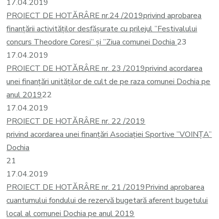
17.04.2019
PROIECT DE HOTĂRÂRE nr.24 /2019
privind aprobarea
finanțării activităților desfășurate cu prilejul ”Festivalului
concurs Theodore Coresi” și ”Ziua comunei Dochia
23
17.04.2019
PROIECT DE HOTĂRÂRE nr. 23 /2019
privind acordarea
unei finanțări unităților de cult de pe raza comunei Dochia pe
anul 2019
22
17.04.2019
PROIECT DE HOTĂRÂRE nr. 22 /2019
privind acordarea unei finanțări Asociației Sportive ”VOINȚA”
Dochia
21
17.04.2019
PROIECT DE HOTĂRÂRE nr. 21 /2019
Privind aprobarea
cuantumului fondului de rezervă bugetară aferent bugetului
local al comunei Dochia pe anul 2019