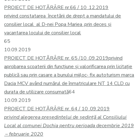
PROIECT DE HOTĂRÂRE nr.66 / 10 .12.2019
privind constatarea încetării de drept a mandatului de
consilier local al D-nei Popa Mariea ,prin deces și
vacantarea locului de consilier local
65
10.09.2019
PROIECT DE HOTĂRÂRE nr. 65 /10 .09.2019
privind
aprobarea scoaterii din funcțiune și valorificarea prin licitație
publică sau prin casare a bunului mijloc- fix autoturism marca
Dacia MCV având numărul de înmatriculare NT 14 CLD cu
durata de utilizare consumată
64
10.09.2019
PROIECT DE HOTĂRÂRE nr. 64 / 10 .09.2019
privind alegerea președintelui de ședință al Consiliului
Local al comunei Dochia pentru perioada
decembrie 2019
– februarie 2020