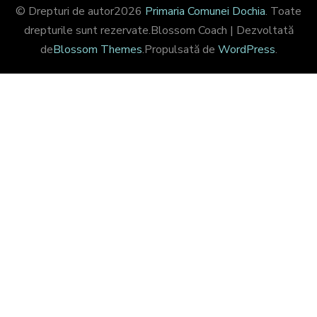
© Drepturi de autor2026
Primaria Comunei Dochia
. Toate
drepturile sunt rezervate.
Blossom Coach | Dezvoltată
de
Blossom Themes
.Propulsată de
WordPress
.
Share on Facebook
CLOSE THIS MODULE
Bun venit pe site-ul
Comunei Dochia
Aboneazate pentru a fi la curent cu toate
noutatile din Comuna Dochia