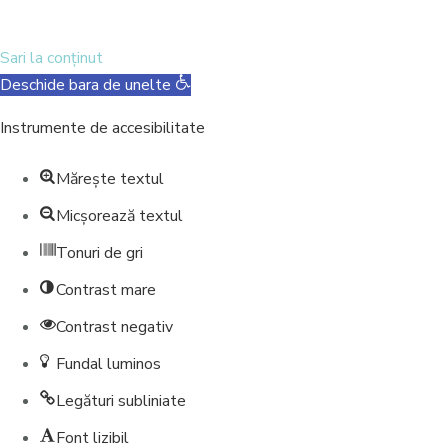
Mulțumesc, nu mă interesează
Sari la conținut
Deschide bara de unelte
Instrumente de accesibilitate
Mărește textul
Micșorează textul
Tonuri de gri
Contrast mare
Contrast negativ
Fundal luminos
Legături subliniate
Font lizibil