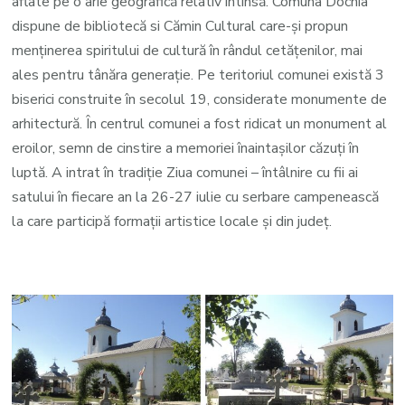
aflate pe o arie geografică relativ întinsă. Comuna Dochia
dispune de bibliotecă si Cămin Cultural care-şi propun
menţinerea spiritului de cultură în rândul cetăţenilor, mai
ales pentru tânăra generaţie. Pe teritoriul comunei există 3
biserici construite în secolul 19, considerate monumente de
arhitectură. În centrul comunei a fost ridicat un monument al
eroilor, semn de cinstire a memoriei înaintaşilor căzuţi în
luptă. A intrat în tradiţie Ziua comunei – întâlnire cu fii ai
satului în fiecare an la 26-27 iulie cu serbare campenească
la care participă formaţii artistice locale şi din judeţ.