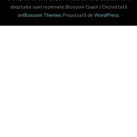
drepturile sunt rezervate.
Blossom Coach | Dezvoltată
de
Blossom Themes
.Propulsată de
WordPress
.
Share on Facebook
CLOSE THIS MODULE
Bun venit pe site-ul
Comunei Dochia
Aboneazate pentru a fi la curent cu toate
noutatile din Comuna Dochia