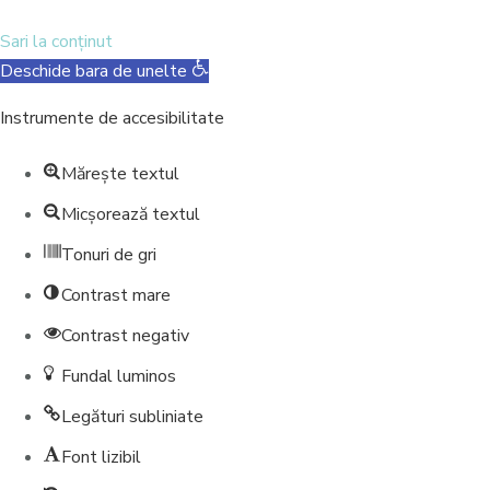
Sari la conținut
Deschide bara de unelte
Instrumente de accesibilitate
Mărește textul
Micșorează textul
Tonuri de gri
Contrast mare
Contrast negativ
Fundal luminos
Legături subliniate
Font lizibil