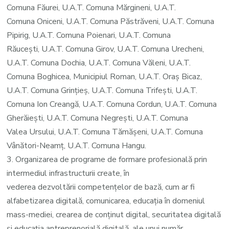
Comuna Făurei, U.A.T. Comuna Mărgineni, U.A.T.
Comuna Oniceni, U.A.T. Comuna Păstrăveni, U.A.T. Comuna
Pipirig, U.A.T. Comuna Poienari, U.A.T. Comuna
Răucești, U.A.T. Comuna Girov, U.A.T. Comuna Urecheni,
U.A.T. Comuna Dochia, U.A.T. Comuna Văleni, U.A.T.
Comuna Boghicea, Municipiul Roman, U.A.T. Oraș Bicaz,
U.A.T. Comuna Grințieș, U.A.T. Comuna Trifești, U.A.T.
Comuna Ion Creangă, U.A.T. Comuna Cordun, U.A.T. Comuna
Gherăiești, U.A.T. Comuna Negrești, U.A.T. Comuna
Valea Ursului, U.A.T. Comuna Tămășeni, U.A.T. Comuna
Vânători-Neamț, U.A.T. Comuna Hangu.
3. Organizarea de programe de formare profesională prin
intermediul infrastructurii create, în
vederea dezvoltării competențelor de bază, cum ar fi
alfabetizarea digitală, comunicarea, educația în domeniul
mass-mediei, crearea de conținut digital, securitatea digitală
și educația antreprenorială digitală, ale unui număr