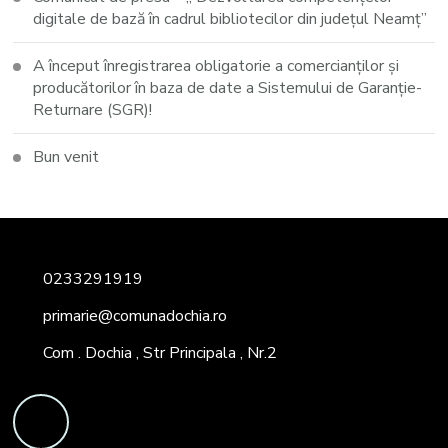
digitale de bază în cadrul bibliotecilor din județul Neamț”
A început înregistrarea obligatorie a comercianților și
producătorilor în baza de date a Sistemului de Garanție-
Returnare (SGR)!
Bun venit
0233291919
primarie@comunadochia.ro
Com . Dochia , Str Principala , Nr.2