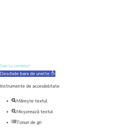
ABONATI-VA
Am citit și accept termenii și condițiile
Mulțumesc, nu mă interesează
Sari la conținut
Deschide bara de unelte
Instrumente de accesibilitate
Mărește textul
Micșorează textul
Tonuri de gri