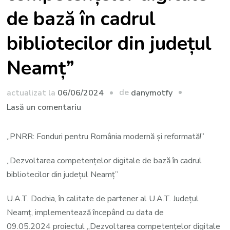
de bază în cadrul
bibliotecilor din județul
Neamț”
de
actualizat la
06/06/2024
danymotfy
la
Lasă un comentariu
Comunicat
de
„PNRR: Fonduri pentru România modernă și reformată!”
presa
„Dezvoltarea competențelor digitale de bază în cadrul
–
bibliotecilor din județul Neamț”
,,
Dezvoltarea
U.A.T. Dochia, în calitate de partener al U.A.T. Județul
competențelor
Neamț, implementează începând cu data de
digitale
09.05.2024 proiectul „Dezvoltarea competențelor digitale