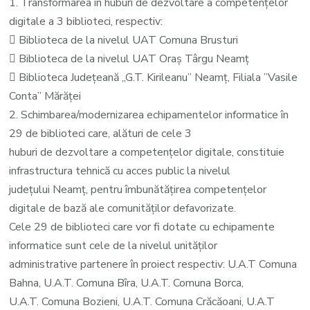
1. Transformarea în huburi de dezvoltare a competențelor
digitale a 3 biblioteci, respectiv:
 Biblioteca de la nivelul UAT Comuna Brusturi
 Biblioteca de la nivelul UAT Oraș Târgu Neamț
 Biblioteca Județeană ,,G.T. Kirileanu” Neamț, Filiala ”Vasile
Conta” Mărăței
2. Schimbarea/modernizarea echipamentelor informatice în
29 de biblioteci care, alături de cele 3
huburi de dezvoltare a competențelor digitale, constituie
infrastructura tehnică cu acces public la nivelul
județului Neamț, pentru îmbunătățirea competențelor
digitale de bază ale comunităților defavorizate.
Cele 29 de biblioteci care vor fi dotate cu echipamente
informatice sunt cele de la nivelul unităților
administrative partenere în proiect respectiv: U.A.T Comuna
Bahna, U.A.T. Comuna Bîra, U.A.T. Comuna Borca,
U.A.T. Comuna Bozieni, U.A.T. Comuna Crăcăoani, U.A.T