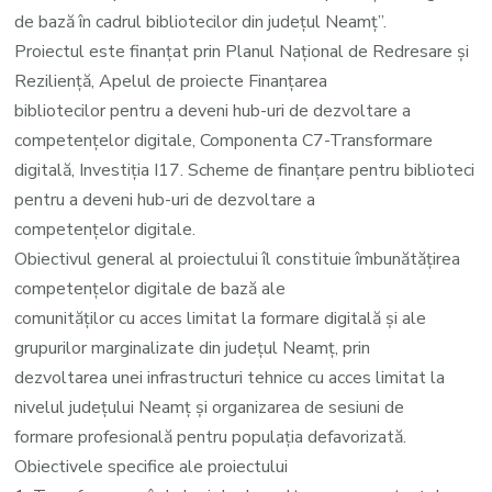
de
de bază în cadrul bibliotecilor din județul Neamț”.
bază
Proiectul este finanțat prin Planul Național de Redresare și
în
Reziliență, Apelul de proiecte Finanțarea
cadrul
bibliotecilor pentru a deveni hub-uri de dezvoltare a
bibliotecilor
competențelor digitale, Componenta C7-Transformare
din
digitală, Investiția I17. Scheme de finanțare pentru biblioteci
județul
pentru a deveni hub-uri de dezvoltare a
Neamț”
competențelor digitale.
Obiectivul general al proiectului îl constituie îmbunătățirea
competențelor digitale de bază ale
comunităților cu acces limitat la formare digitală și ale
grupurilor marginalizate din județul Neamț, prin
dezvoltarea unei infrastructuri tehnice cu acces limitat la
nivelul județului Neamț și organizarea de sesiuni de
formare profesională pentru populația defavorizată.
Obiectivele specifice ale proiectului