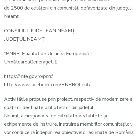
de 2500 de cetățeni din comunități defavorizate din județul
Neamț.
CONSILIUL JUDEȚEAN NEAMȚ
JUDEȚUL NEAMȚ
”PNRR. Finanțat de Uniunea Europeană –
UrmătoareaGenerațieUE”
https://mfe.gov.ro/pnrr/
http://www.facebook.com/PNRROficial/
Activitățile propuse prin proiect, respectiv de modernizare a
spațiilor destinate bibliotecilor din județul
Neamț, achiziționarea de calculatoare/tablete și
echipamente de instruire, instruirea membrilor comunităților,
vor conduce la îndeplinirea obiectivelor asumate de România