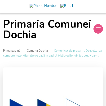
Primaria Comunei
Dochia
Prima pagină
Comuna Dochia
Comunicat de presa – ,, Dezvoltarea
competențelor digitale de bază în cadrul bibliotecilor din județul Neamț”